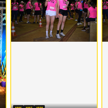
#906
#907
#930