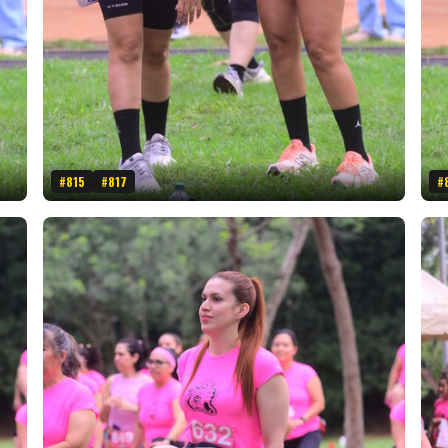
#815
#817
#