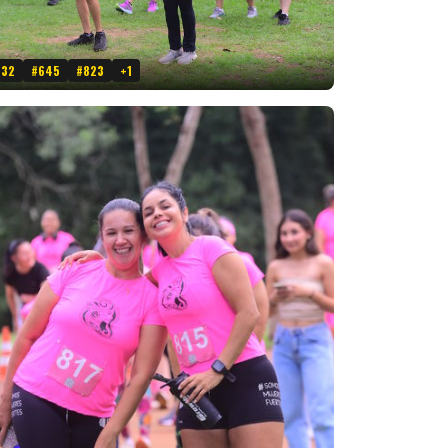
132
#645
#823
+1