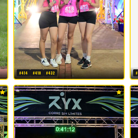
#414
#418
#432
#