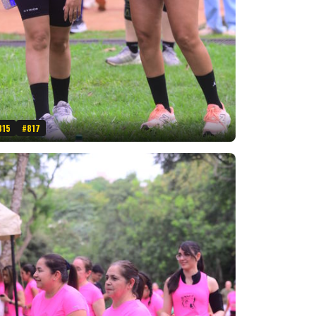
815
#817