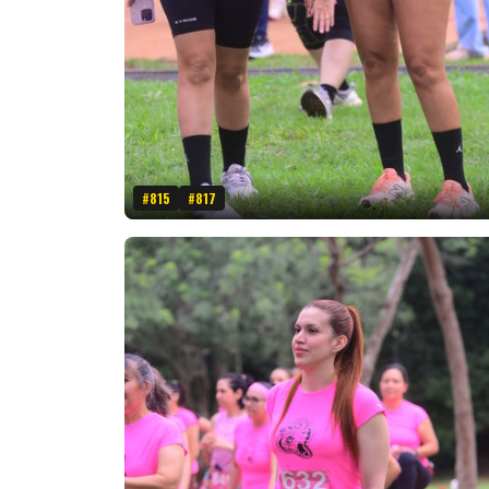
#815
#817