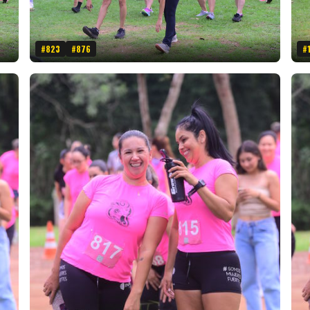
#823
#876
#