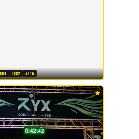
864
#882
#945