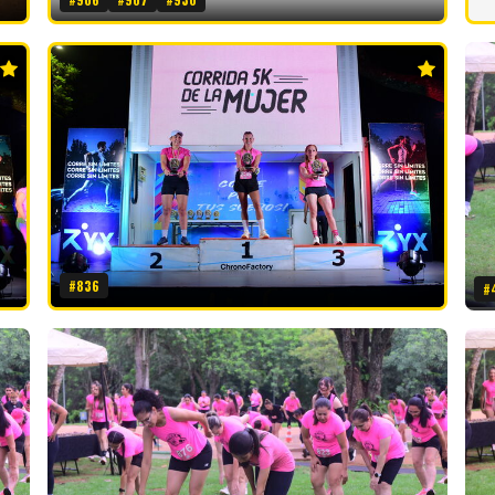
#836
#