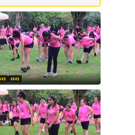
449
#645