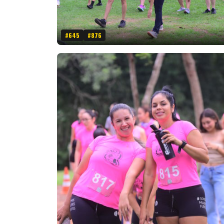
#645
#876